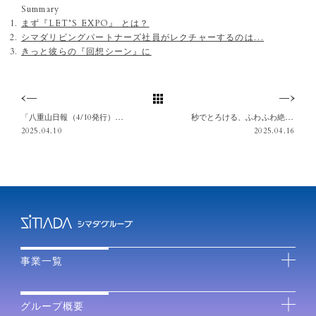
Summary
まず『LET’S EXPO』 とは？
シマダリビングパートナーズ社員がレクチャーするのは…
きっと彼らの『回想シーン』に
「八重山日報（4/10発行）」に『蔵元sake & gallery』で4/5に開催されたイベントが掲載されました。
秒でとろける、ふわふわ絶品かき氷！「抹茶」と「いちご」が新しくなりました。
2025.04.10
2025.04.16
事業一覧
グループ概要