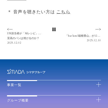
＊ 音声を聴きたい方は
こちら
DX担当者が「AIレシピ」で挑む！
「bar hotel箱根香山」が12/10出版の書籍『図解 ホテル空間の演出：シーン別 設計と運営の仕掛け』で紹介されました
至高のパンは焼けるのか？
2025.12.10
2025.12.02
事業一覧
グループ概要