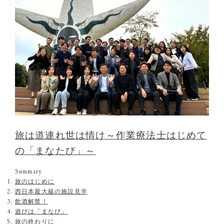
旅は道連れ世は情け～作業療法士はじめて
の「まなたび」～
Summary
旅のはじめに
西日本最大級の施設見学
飲酒解禁！
遊びは「まなび」
旅の終わりに