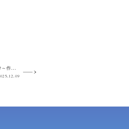
旅は道連れ世は情け～作業療法士はじめての「まなたび」～
025.12.09