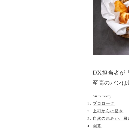
DX担当者が
至高のパンは
Summary
プロローグ
上司からの指令
自然の恵みが、厨
開幕