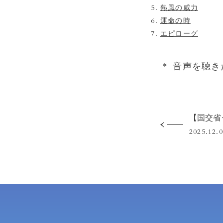
熱風の威力
運命の時
エピローグ
＊ 音声を聴
2025.12.