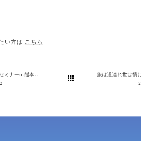
きたい方は
こちら
【国交省セミナーin熊本】「遊休不動産の活用で地域課題を解決！」～不動産小口化『ジャストフィット』事例紹介～
02
2