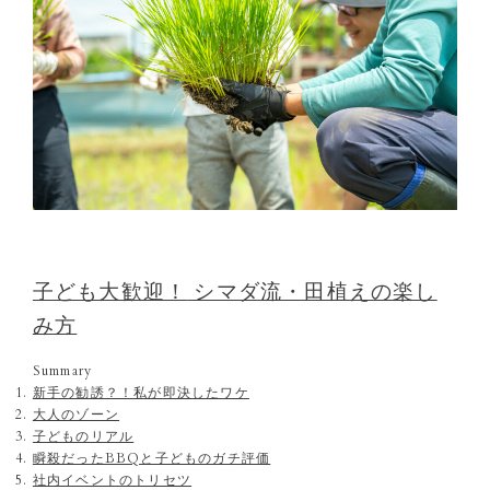
子ども大歓迎！
シマダ流・田植えの楽し
み方
Summary
新手の勧誘？！私が即決したワケ
大人のゾーン
子どものリアル
瞬殺だったBBQと子どものガチ評価
社内イベントのトリセツ