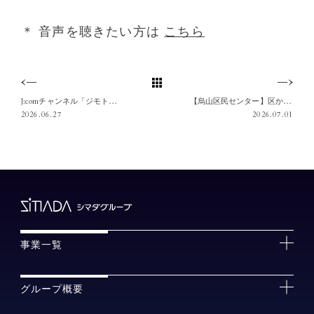
＊ 音声を聴きたい方は
こちら
J:comチャンネル「ジモトトピックス（世田谷・調布エリア）」にてシマダハウス創業者による千歳烏山・仙川への「温湿度表示付時計台」個別寄贈プロジェクトが紹介されました。
【烏山区民センター】区からのお知らせとして、シマダハウス創業者による千歳烏山・仙川への個別寄贈プロジェクト「温湿度表示付時計台」設置について掲載頂きました。
2026.06.27
2026.07.01
事業一覧
グループ概要