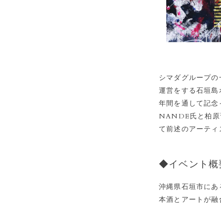
シマダグループの
運営をする石垣島
年間を通して記念イ
NANDE氏と柏
て前述のアーティ
◆イベント概
沖縄県石垣市にある
本酒とアートが融