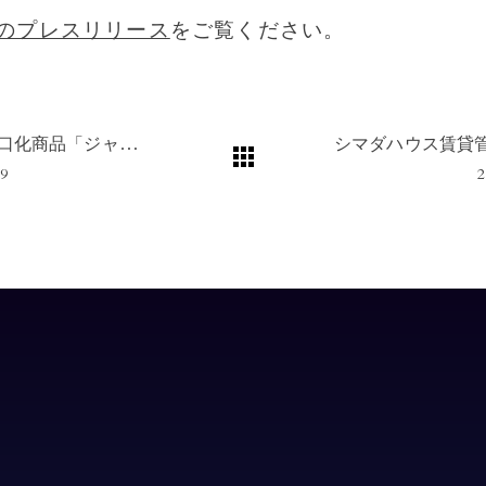
のプレスリリース
をご覧ください。
不動産小口化商品「ジャストフィット」第7号の一般出資募集を開始
19
2