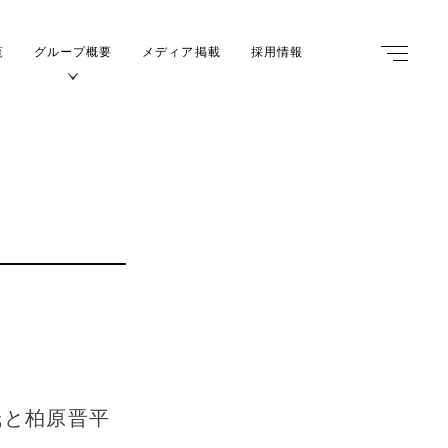
覧
グループ概要
メディア掲載
採用情報
m
氏と柏原晋平