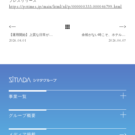
プレスリリース
https://prtimes.jp/main/html/rd/p/000000333.000046799.html
【運用開始】上質な日常が交差する街で資産を育む 不動産小口化商品『ジャストフィット六本木（ホテルレジデンス）』
余裕がない時こそ、ホテルのアフタヌーンティーを。
2026.04.01
2026.04.07
事業一覧
グループ概要
メディア掲載