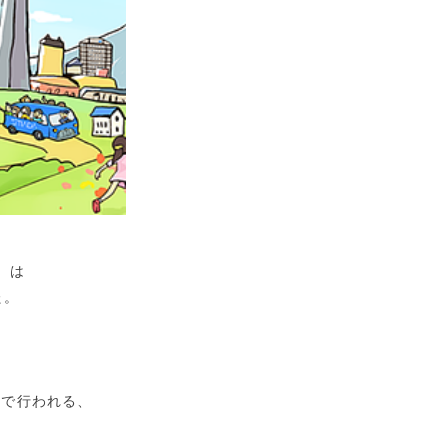
）は
た。
棟で行われる、