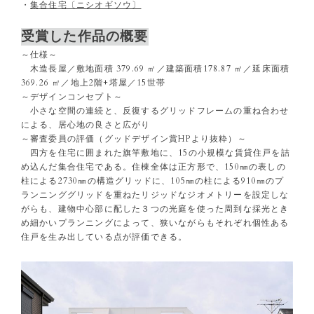
・
集合住宅〔ニシオギソウ〕
受賞した作品の概要
～仕様～
木造長屋／敷地面積 379.69 ㎡／建築面積178.87 ㎡／延床面積
369.26 ㎡／地上2階+塔屋／15世帯
～デザインコンセプト～
小さな空間の連続と、反復するグリッドフレームの重ね合わせ
による、居心地の良さと広がり
～審査委員の評価（グッドデザイン賞HPより抜粋）～
四方を住宅に囲まれた旗竿敷地に、15の小規模な賃貸住戸を詰
め込んだ集合住宅である。住棟全体は正方形で、150㎜の表しの
柱による2730㎜の構造グリッドに、105㎜の柱による910㎜のプ
ランニンググリッドを重ねたリジッドなジオメトリーを設定しな
がらも、建物中心部に配した３つの光庭を使った周到な採光とき
め細かいプランニングによって、狭いながらもそれぞれ個性ある
住戸を生み出している点が評価できる。