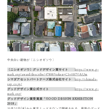
中央白い建物が〔ニシオギソウ〕
〔ニシオギソウ〕グッドデザイン賞サイト
https://www.g-
mark.org/award/describe/47888?token=C1v0H7GAUm
シマダアセットパートナーズ株式会社サイト
http://shimada-
sap.co.jp/
グッドデザイン賞公式サイト
https://www.g-
mark.org/
グッドデザイン賞受賞展「GOOD DESIGN EXHIBITION
2018」
10月31日(水)から東京ミッドタウンで開催される、最新のグッド