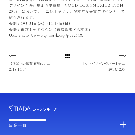
デザイン全件が集まる受賞展「GOOD DESIGN EXHIBITION
2018」において、〔ニシオギソウ〕が本年度受賞デザインとして
紹介されます。
会期：10月31日(水)～11月4日(日)
会場：東京ミッドタウン（東京都港区六本木）
URL：
http://www.g-mark.org/gde2018/
【ひばりの保育 石垣のいえ】JAXAよりヒューストンへ派遣決定！
【シマダリビングパートナーズ】サービス付き高齢者向け住宅 ガーデンテラス仙川オープン
2018.10.04
2018.12.04
事業一覧