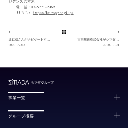
ジデンス六本木
電 話：03-5771-2469
U R L：
https://hr-roppongi.jp/
辻仁成さんがナビゲートするパリのオンラインツアーを開催します
吉川醸造株式会社がシマダグループの一員になりました
2020.09.03
2020.10.01
事業一覧
グループ概要