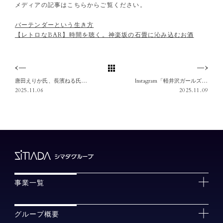
メディアの記事はこちらからご覧ください。
バーテンダーという生き方
【レトロなBAR】時間を聴く。神楽坂の石畳に沁み込むお酒
唐田えりか氏、長濱ねる氏、高橋克典氏ら「KIMONOIST（キモノイスト）2025」受賞者6名に、日本酒「雨降///あふり」を贈呈
Instagram「軽井沢ガールズ🌿」にて「穏坐bar」が紹介されました
2025.11.06
2025.11.09
事業一覧
グループ概要