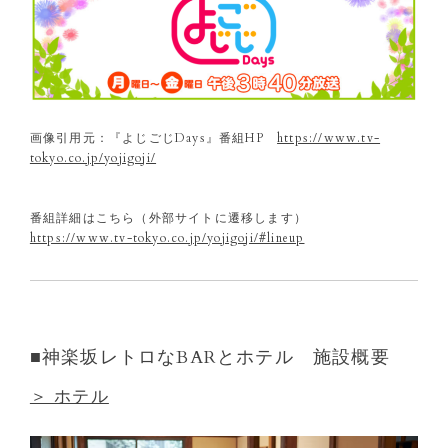
画像引用元：『よじごじDays』番組HP
https://www.tv-
tokyo.co.jp/yojigoji/
番組詳細はこちら（外部サイトに遷移します）
https://www.tv-tokyo.co.jp/yojigoji/#lineup
■神楽坂レトロなBARとホテル 施設概要
＞ ホテル