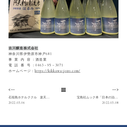
吉川醸造株式会社
神奈川県伊勢原市神戸681
事 業 内 容 ：酒造業
電 話 番 号 ：0463－95－3071
ホームページ：
https://kikkawa-jozo.com/
石垣島ホテルククル 楽天トラベルアワード2021 ブロンズ賞を受賞しました
宝島社ムック本「日本の泊まれる○○」にbar hotel箱根香山が掲載されました
2022.03.06
2022.03.08