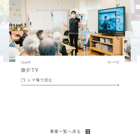
ブランドについて
Case
01
01
02
／
旅介TV
シマ報で読む
事業一覧へ戻る