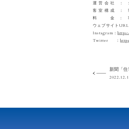
運 営 会 社 ：
客 室 構 成 ： 
料 金 ： 客室 1
ウェブサイトURL
Instagram：
https
Twitter ：
http
2022.12.