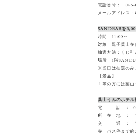
電話番号： 046-85
メールアドレス：info
SANDBARを3
時間：11:00～
対象：逗子葉山在住
抽選方法：くじ引き
場所：1階SAND
※当日は抽選のみ
【景品】
１等の方には葉山
葉山うみのホテル
電 話 ： 046-
所 在 地 ： 〒2
交 通 ： 電車
寺」バス停まで約