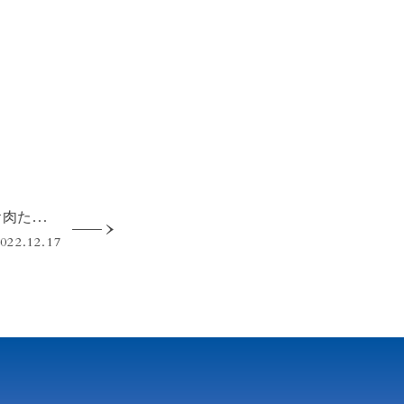
～
【COMPHO】「お肉たっぷり！プレミアム神戸牛のフォー」を期間限定販売
022.12.17