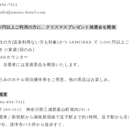
4-7411
@umino-hotel.com
,000円以上ご利用の方に、クリスマスプレゼント抽選会を開催
の方(温泉利用ない方も対象)かつ SANDBAR で 3,000 円以
 (1家庭1回のみ)
BARカウンター
。当選者には直接景品を郵送いたします。
うみのホテル宿泊優待券をご用意。他の景品はお楽しみ。
概要
854-7411
40-0112 神奈川県三浦郡葉山町堀内251-1
／新宿駅から湘南新宿線で逗子駅まで約1時間。逗子駅から京
7分。清浄寺バス停から徒歩すぐ。