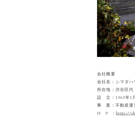
会社概要
会社名：シマダハ
所在地：渋谷区代々
設 立：1963年1
事 業：不動産運
H P ：
https://