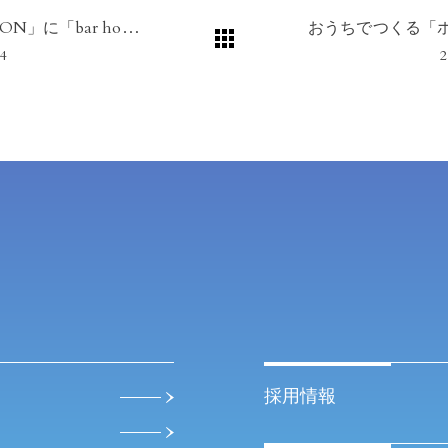
雑誌「LEON」に「bar hotel箱根香山」が掲載されました
24
2
採用情報