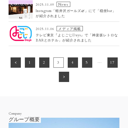
News
2025.11.09
Instagram「軽井沢ガールズ🌿」にて「穏坐bar」
が紹介されました
メディア掲載
2025.11.06
テレビ東京『よじごじDays』で「神楽坂レトロな
BARとホテル」が紹介されました
…
1
« 前へ
2
3
4
5
17
次へ »
Company
グループ概要