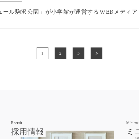
ュール駒沢公園」が小学館が運営するWEBメディア
1
2
3
Recruit
Mini me
採用情報
ミ