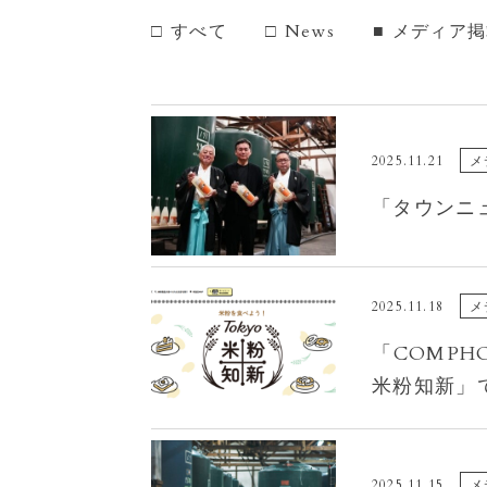
すべて
News
メディア掲
2025.11.21
メ
「タウンニ
2025.11.18
メ
「COMPH
米粉知新」
2025.11.15
メ