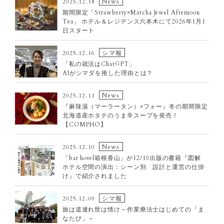
News
2025.12.18
期間限定「Strawberry×Matcha Jewel Afternoon
Tea」 ホテル＆レジデンス六本木にて2026年1月1
日スタート
シマ報
2025.12.16
「私の就活はChatGPT」
AIがシマダを推した理由とは？
News
2025.12.11
『麻辣湯（マーラータン）×フォー』冬の期間限定
北海道産ホタテのうま辛スープを発売！
【COMPHO】
News
2025.12.10
「bar hotel箱根香山」が12/10出版の書籍『図解
ホテル空間の演出：シーン別 設計と運営の仕掛
け』で紹介されました
シマ報
2025.12.09
旅は道連れ世は情け～作業療法士はじめての「ま
なたび」～