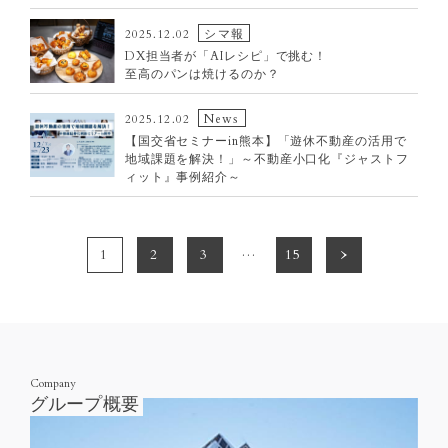
シマ報
2025.12.02
DX担当者が「AIレシピ」で挑む！
至高のパンは焼けるのか？
News
2025.12.02
【国交省セミナーin熊本】「遊休不動産の活用で
地域課題を解決！」～不動産小口化『ジャストフ
ィット』事例紹介～
…
1
2
3
15
Company
グループ概要