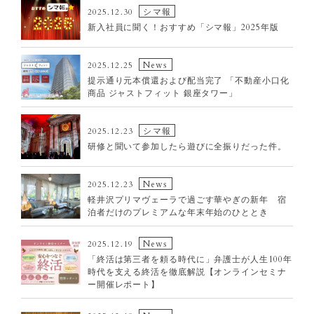
2025
シマ報
2025.12.30
新入社員に聞く！おすすめ「シマ報」2025年版
2024
2023
News
2025.12.25
2022
提示通り元本償還および配当完了 「不動産小口化
2021
商品 ジャストフィット 銀座タワー」
2020
シマ報
2025.12.23
2019
研修と聞いて参加したら遊びに全振りだった件。
2018
2017
News
2025.12.23
軽井沢プリマヴェーラで過ごす華やぎの新年 宿
泊者だけのプレミアムな年末年始のひととき
News
2025.12.19
「終活は第三者を頼る時代に」弁護士が人生100年
時代を支える終活を徹底解説【オンラインセミナ
ー開催レポート】