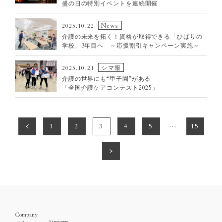
盛の日の特別イベントを連続開催
News
2025.10.22
介護の未来を拓く！資格が取得できる「ひばりの
学校」3年目へ ～応援割引キャンペーン実施～
シマ報
2025.10.21
介護の世界にも“甲子園”がある
「全国介護ケアコンテスト2025」
…
1
2
3
4
5
15
Company