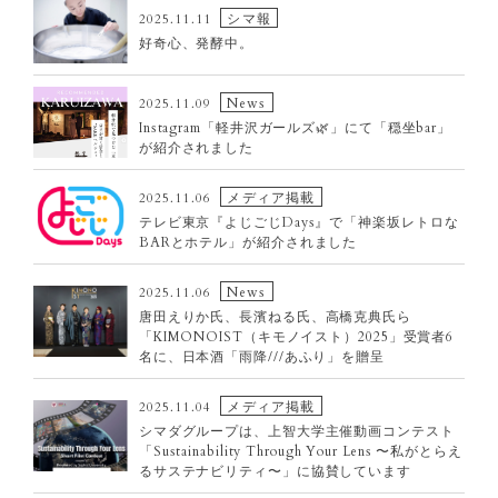
2025
シマ報
2025.11.11
好奇心、発酵中。
2024
2023
News
2025.11.09
2022
Instagram「軽井沢ガールズ🌿」にて「穏坐bar」
2021
が紹介されました
2020
メディア掲載
2025.11.06
2019
テレビ東京『よじごじDays』で「神楽坂レトロな
BARとホテル」が紹介されました
2018
2017
News
2025.11.06
唐田えりか氏、長濱ねる氏、高橋克典氏ら
「KIMONOIST（キモノイスト）2025」受賞者6
名に、日本酒「雨降///あふり」を贈呈
メディア掲載
2025.11.04
シマダグループは、上智大学主催動画コンテスト
「Sustainability Through Your Lens 〜私がとらえ
るサステナビリティ〜」に協賛しています