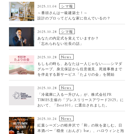
シマ報
2025.11.04
～番頭さんは一級建築士！～
設計のプロってどんな家に住んでいるの？
シマ報
2025.10.28
あなたの内定式を覚えていますか？
「忘れられない社長の話」
News
2025.10.28
もしもの時も、あなたは一人じゃない――シマダ
グループ、身元保証から任意後見、死後事務まで
を伴走する新サービス「たよりの会」を開始
News
2025.10.28
「冷蔵庫に入る一升びん」が、株式会社PR
TIMES主催の「プレスリリースアワード2025」に
おいて、「Best101」に選出されました。
News
2025.10.24
紅葉シーズンの軽井沢で「和」の秋を楽しむ。日
本酒バー「穏坐（おんざ）bar」、ハロウィンと泡