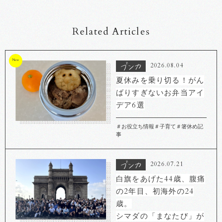
Related Articles
New
2026.08.04
夏休みを乗り切る！がん
ばりすぎないお弁当アイ
デア6選
＃お役立ち情報
＃子育て
＃箸休め記
事
2026.07.21
白旗をあげた44歳、腹痛
の2年目、初海外の24
歳。
シマダの「まなたび」が