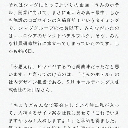
それはシマダにとって肝いりの企画「うみのホテ
ル」開業に向けて、まさに追い込み真っ最中。しか
も施設のロゴサインの入稿直前！というタイミング
で、シマダグループの社長以下、みんながいたの
は……ロシアのサンクトペテルブルク。そう、みん
な社員研修旅行に旅立ってしまっていたのです。し
かも4泊6日。
「今思えば、ヒヤヒヤするのも醍醐味だったなと思
います」と言ってのけるのは、「うみのホテル」の
社内デザイン担当である、S.H.ホールディングス株
式会社の細川栞さん。
「ちょうどみんなで宴会をしている時に私が入っ
て、入稿するサイン案を社長に見せて『これでいき
ますからね！入稿しますよ！』と承諾を得ました。