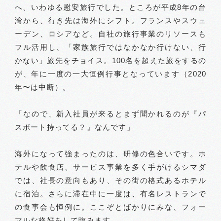
へ、いわゆる慰安旅行でした。ところが平成8年の台
湾から、行き先は海外にシフト。フランスやスウェ
ーデン、ロシアなど。自社の旅行事業のリソースも
フル活用し、「家族旅行ではなかなか行けない、行
かない」旅先をチョイス。100名を超えた旅をするの
が、年に一度の一大恒例行事となっています（2020
年〜は中断）。
「なので、新入社員が来るとまず聞かれるのが『パ
スポート持ってる？』なんです」
海外になって強まったのは、研修の色合いです。ホ
テルや飲食店、サービス事業を多く手がけるシマダ
では、社長の意向もあり、その街の格式あるホテル
に宿泊。さらに滞在中に一度は、有名レストランで
の食事会も恒例に。ここぞとばかりにみな、フォー
マルな格好をして臨みます。