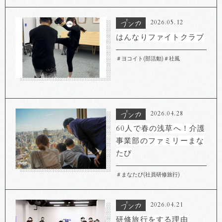
2026.05.12
はんなりファイトクラブ
＃ヨコイト(部活動)
＃社風
2026.04.28
60人で春の浅草へ！介護
事業部のファミリーまな
たび
＃まなたび(社員研修旅行)
2026.04.21
研修旅行をする理由