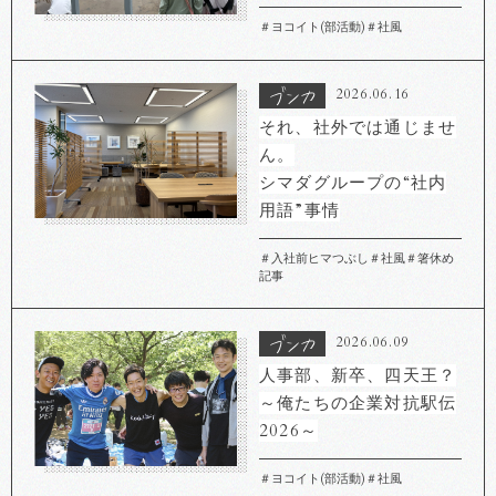
＃ヨコイト(部活動)
＃社風
2026.06.16
それ、社外では通じませ
ん。
シマダグループの“社内
用語”事情
＃入社前ヒマつぶし
＃社風
＃箸休め
記事
2026.06.09
人事部、新卒、四天王？
～俺たちの企業対抗駅伝
2026～
＃ヨコイト(部活動)
＃社風