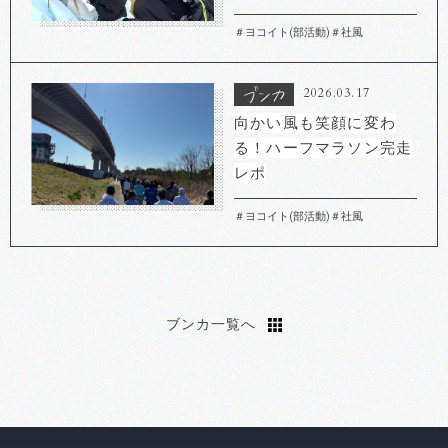
＃ヨコイト(部活動)
＃社風
2026.03.17
向かい風も笑顔に変わ
る！ハーフマラソン完走
レポ
＃ヨコイト(部活動)
＃社風
ブンカ一覧へ