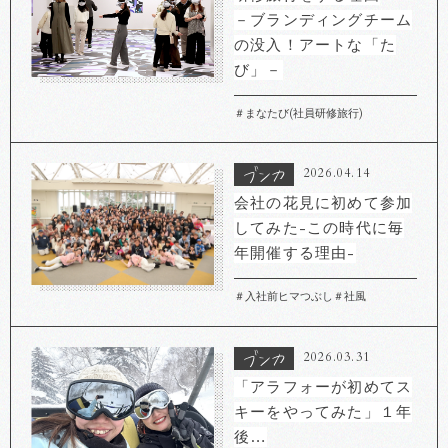
－ブランディングチーム
の没入！アートな「た
び」－
＃まなたび(社員研修旅行)
2026.04.14
会社の花見に初めて参加
してみた-この時代に毎
年開催する理由-
＃入社前ヒマつぶし
＃社風
2026.03.31
「アラフォーが初めてス
キーをやってみた」１年
後…