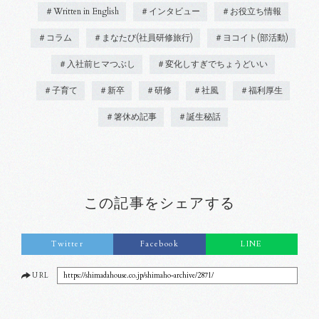
＃Written in English
＃インタビュー
＃お役立ち情報
＃コラム
＃まなたび(社員研修旅行)
＃ヨコイト(部活動)
＃入社前ヒマつぶし
＃変化しすぎでちょうどいい
＃子育て
＃新卒
＃研修
＃社風
＃福利厚生
＃箸休め記事
＃誕生秘話
この記事をシェアする
Twitter
Facebook
LINE
URL
https://shimadahouse.co.jp/shimaho-archive/2871/