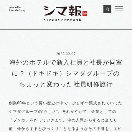
powered by
Shimada Group
2022.02.07
海外のホテルで新入社員と社長が同室
に？（ドキドキ）
シマダグループの
ちょっと変わった社員研修旅行
創業60年という長い歴史の中で、少しずつ醸成されていった
シマダグループの“らしさ”。それがやがて、企業としての
「ブンカ」を作っていきます。中の人間からすると当たり
前、外からするとびっくり！となるようなその中身を、エピ