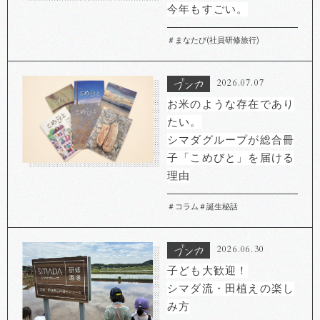
今年もすごい。
＃まなたび(社員研修旅行)
2026.07.07
お米のような存在であり
たい。
シマダグループが総合冊
子「こめびと」を届ける
理由
＃コラム
＃誕生秘話
2026.06.30
子ども大歓迎！
シマダ流・田植えの楽し
み方