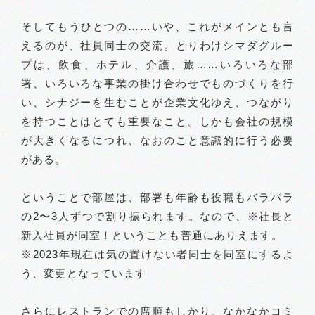
そしてもうひとつの……いや、これがメインとも言
えるのが、社員同士の交流。とりわけシマダグルー
プは、飲食、ホテル、介護、旅……いろいろな部
署、いろいろな事業の掛け合わせでものづくりを行
い、シナジーを生むことが企業文化ゆえ、つながり
を持つことはとても重要なこと。しかも会社の規模
が大きくなるにつれ、なおのこと意識的に行う必要
がある。
ということで部屋は、部署も年齢も役職もバラバラ
の2〜3人ずつで割り振られます。なので、※社長と
新入社員が同室！ということも普通にありえます。
※2023年現在は気の置けない者同士を同室にするよ
う、変更となっています
さらにレストランでの席順もしかり。なかなかコミ