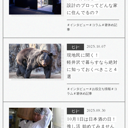
設計のプロってどんな家
に住んでるの？
＃インタビュー
＃コラム
＃箸休め記
事
2025.10.07
現地民に聞く！
軽井沢で暮らすなら絶対
に知っておくべきこと４
選
＃インタビュー
＃お役立ち情報
＃コ
ラム
＃箸休め記事
2025.09.30
10月1日は日本酒の日！
推し活 始めてみません