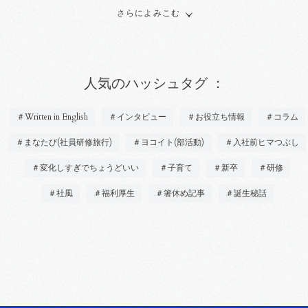
さらによみこむ
人気のハッシュタグ ：
＃Written in English
＃インタビュー
＃お役立ち情報
＃コラム
＃まなたび(社員研修旅行)
＃ヨコイト(部活動)
＃入社前ヒマつぶし
＃変化しすぎでちょうどいい
＃子育て
＃新卒
＃研修
＃社風
＃福利厚生
＃箸休め記事
＃誕生秘話