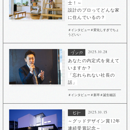
士！～
設計のプロってどんな家
に住んでいるの？
＃インタビュー
＃変化しすぎでちょ
うどいい
2025.10.28
あなたの内定式を覚えて
いますか？
「忘れられない社長の
話」
＃インタビュー
＃新卒
＃誕生秘話
2025.10.15
～グッドデザイン賞12年
連続受賞記念～