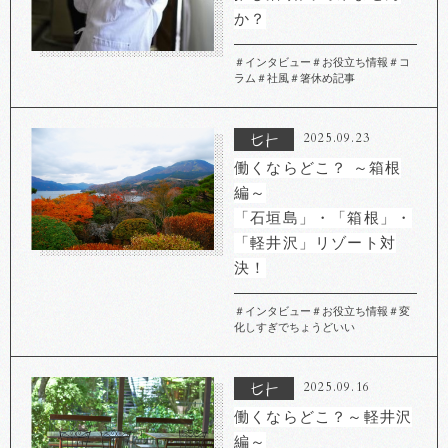
か？
＃インタビュー
＃お役立ち情報
＃コ
ラム
＃社風
＃箸休め記事
2025.09.23
働くならどこ？ ～箱根
編～
「石垣島」・「箱根」・
「軽井沢」リゾート対
決！
＃インタビュー
＃お役立ち情報
＃変
化しすぎでちょうどいい
2025.09.16
働くならどこ？～軽井沢
編～