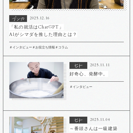
2025.12.16
「私の就活はChatGPT」
AIがシマダを推した理由とは？
＃インタビュー
＃お役立ち情報
＃コラム
2025.11.11
好奇心、発酵中。
＃インタビュー
2025.11.04
～番頭さんは一級建築