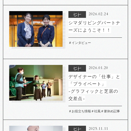
2026.02.24
シマダリビングパートナ
ーズにようこそ！！
＃インタビュー
2026.01.20
デザイナーの「仕事」と
「プライベート」
-グラフィックと芝居の
交差点-
＃お役立ち情報
＃社風
＃箸休め記事
2025.11.11