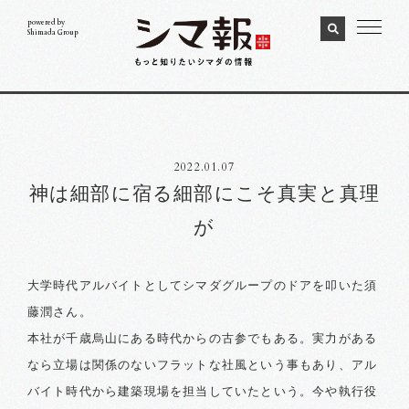
powered by
Shimada Group
2022.01.07
神は細部に宿る
細部にこそ真実と真理
が
大学時代アルバイトとしてシマダグループのドアを叩いた須
藤潤さん。
本社が千歳烏山にある時代からの古参でもある。実力がある
なら立場は関係のないフラットな社風という事もあり、アル
バイト時代から建築現場を担当していたという。今や執行役