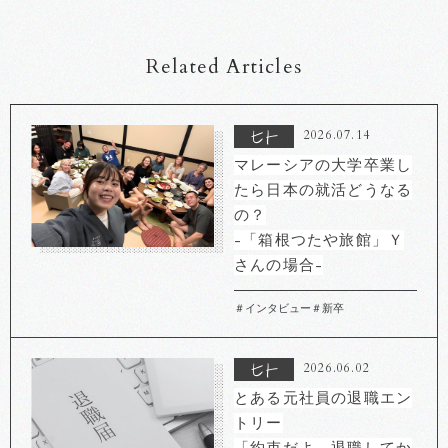
Related Articles
2026.07.14
マレーシアの大学卒業し
たら日本の就活どうなる
の？
-「箱根つたや旅館」Ｙ
さんの場合-
＃インタビュー
＃新卒
2026.06.02
とある元社員の退職エン
トリー
「約束だよ。退職してか