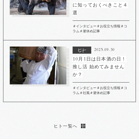
に知っておくべきこと４
選
＃インタビュー
＃お役立ち情報
＃コ
ラム
＃箸休め記事
2025.09.30
10月1日は日本酒の日！
推し活 始めてみません
か？
＃インタビュー
＃お役立ち情報
＃コ
ラム
＃社風
＃箸休め記事
ヒト一覧へ