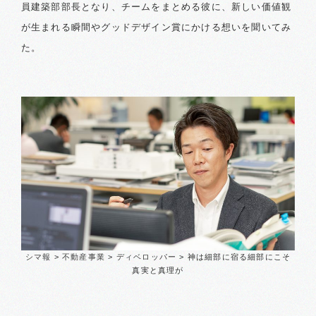
員建築部部長となり、チームをまとめる彼に、新しい価値観
が生まれる瞬間やグッドデザイン賞にかける想いを聞いてみ
た。
シマ報
>
不動産事業
>
ディベロッパー
>
神は細部に宿る
細部にこそ
真実と真理が