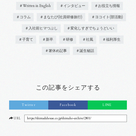
＃Written in English
＃インタビュー
＃お役立ち情報
＃コラム
＃まなたび(社員研修旅行)
＃ヨコイト(部活動)
＃入社前ヒマつぶし
＃変化しすぎでちょうどいい
＃子育て
＃新卒
＃研修
＃社風
＃福利厚生
＃箸休め記事
＃誕生秘話
この記事をシェアする
Twitter
Facebook
LINE
URL
https://shimadahouse.co.jp/shimaho-archive/2801/