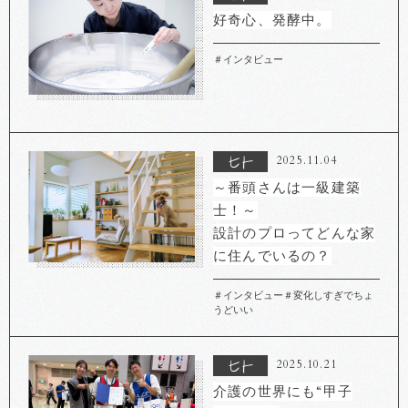
好奇心、発酵中。
＃インタビュー
2025.11.04
～番頭さんは一級建築
士！～
設計のプロってどんな家
に住んでいるの？
＃インタビュー
＃変化しすぎでちょ
うどいい
2025.10.21
介護の世界にも“甲子