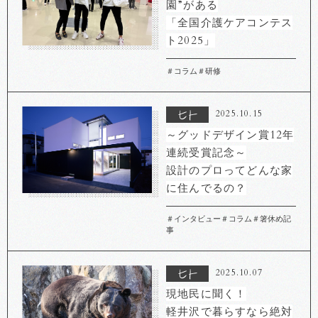
園”がある
「全国介護ケアコンテス
ト2025」
＃コラム
＃研修
2025.10.15
～グッドデザイン賞12年
連続受賞記念～
設計のプロってどんな家
に住んでるの？
＃インタビュー
＃コラム
＃箸休め記
事
2025.10.07
現地民に聞く！
軽井沢で暮らすなら絶対