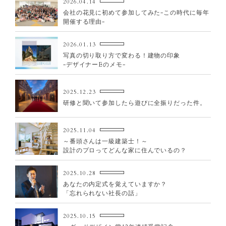
2026.04.14
会社の花見に初めて参加してみた-この時代に毎年
開催する理由-
2026.01.13
写真の切り取り方で変わる！建物の印象
-デザイナーEのメモ-
2025.12.23
研修と聞いて参加したら遊びに全振りだった件。
2025.11.04
～番頭さんは一級建築士！～
設計のプロってどんな家に住んでいるの？
2025.10.28
あなたの内定式を覚えていますか？
「忘れられない社長の話」
2025.10.15