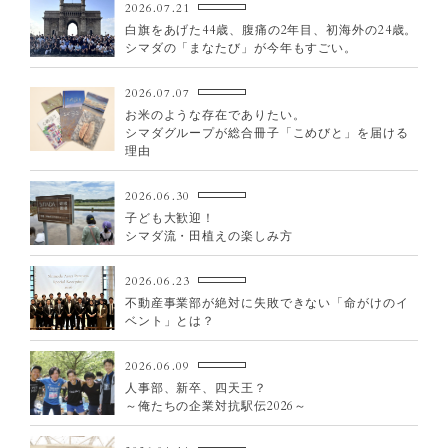
2026.07.21
2025
白旗をあげた44歳、腹痛の2年目、初海外の24歳。
2024
シマダの「まなたび」が今年もすごい。
2023
2026.07.07
2022
お米のような存在でありたい。
2021
シマダグループが総合冊子「こめびと」を届ける
理由
2020
2019
2026.06.30
子ども大歓迎！
2018
シマダ流・田植えの楽しみ方
2017
2026.06.23
不動産事業部が絶対に失敗できない「命がけのイ
ベント」とは？
2026.06.09
人事部、新卒、四天王？
～俺たちの企業対抗駅伝2026～