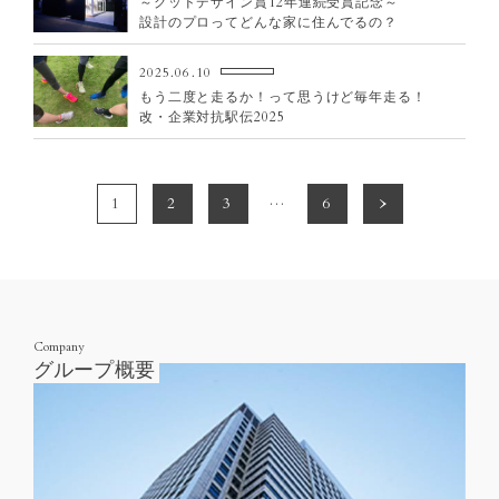
～グッドデザイン賞12年連続受賞記念～
設計のプロってどんな家に住んでるの？
2025.06.10
もう二度と走るか！って思うけど毎年走る！
改・企業対抗駅伝2025
…
1
2
3
6
Company
グループ概要