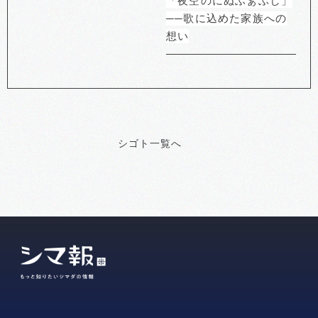
「夜空のにぬふぁぶし」
──歌に込めた家族への
想い
シゴト一覧へ