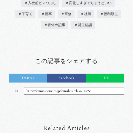
＃入社前ヒマつぶし
＃変化しすぎでちょうどいい
＃子育て
＃新卒
＃研修
＃社風
＃福利厚生
＃箸休め記事
＃誕生秘話
この記事をシェアする
Twitter
Facebook
LINE
URL
https://shimadahouse.co.jp/shimaho-archive/14455/
Related Articles