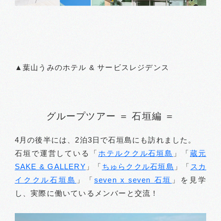
▲葉山うみのホテル & サービスレジデンス
グループツアー ＝ 石垣編 ＝
4月の後半には、2泊3日で石垣島にも訪れました。
石垣で運営している「
ホテルククル石垣島
」「
蔵元
SAKE & GALLERY
」「
ちゅらククル石垣島
」「
スカ
イククル石垣島
」「
seven x seven 石垣
」を見学
し、実際に働いているメンバーと交流！