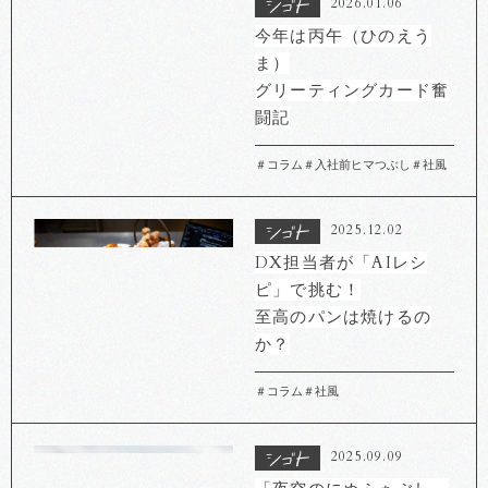
2026.01.06
今年は丙午（ひのえう
ま）
グリーティングカード奮
闘記
＃コラム
＃入社前ヒマつぶし
＃社風
2025.12.02
DX担当者が「AIレシ
ピ」で挑む！
至高のパンは焼けるの
か？
＃コラム
＃社風
2025.09.09