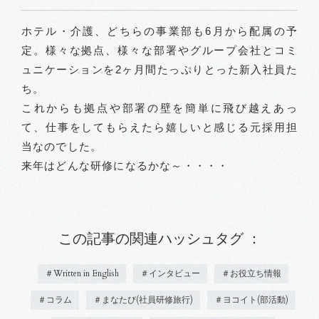
ホテル・介護、どちらの事業部も6月から配属の予
定。様々な拠点、様々な部署やグループ会社とコミ
ュニケーションを2ヶ月間たっぷりとった新入社員た
ち。
これからも拠点や部署の壁を簡単に飛び越えあっ
て、仕事をしてもらえたら嬉しいと感じる元採用担
当なのでした。
来年はどんな研修になるかな～・・・・
この記事の関連ハッシュタグ ：
＃Written in English
＃インタビュー
＃お役立ち情報
＃コラム
＃まなたび(社員研修旅行)
＃ヨコイト(部活動)