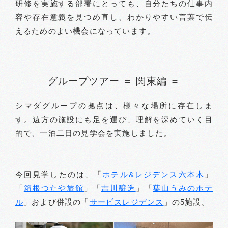
研修を実施する部署にとっても、自分たちの仕事内
容や存在意義を見つめ直し、わかりやすい言葉で伝
えるためのよい機会になっています。
グループツアー ＝ 関東編 ＝
シマダグループの拠点は、様々な場所に存在しま
す。遠方の施設にも足を運び、理解を深めていく目
的で、一泊二日の見学会を実施しました。
今回見学したのは、「
ホテル&レジデンス六本木
」
「
箱根つたや旅館
」「
吉川醸造
」「
葉山うみのホテ
ル
」および併設の「
サービスレジデンス
」の5施設。