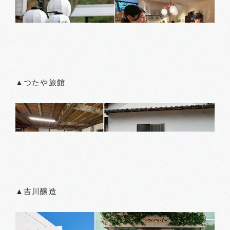
▲つたや旅館
▲吉川醸造