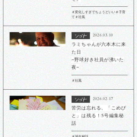
＃変化しすぎでちょうどいい
＃子育
て
＃社風
2026.03.10
ラミちゃんが六本木に来
た日
~野球好き社員が沸いた
夜~
＃社風
2026.02.17
苦労は忘れる、「こめび
と」は残る！5号編集秘
話
＃誕生秘話