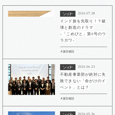
2026.07.28
インド旅を先取り！？破
壊と創造のドラマ
-「こめびと」第6号のウ
ラガワ-
＃誕生秘話
2026.06.23
不動産事業部が絶対に失
敗できない「命がけのイ
ベント」とは？
＃誕生秘話
2026.05.26