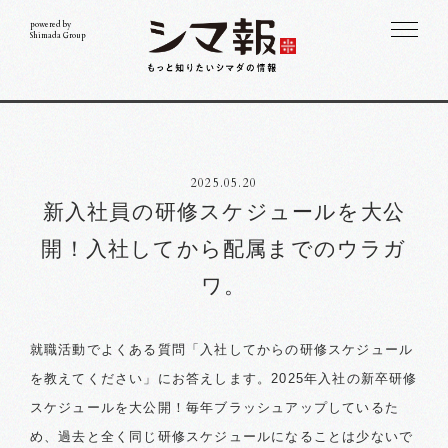
powered by
Shimada Group
2025.05.20
新入社員の研修スケジュールを大公
開！
入社してから配属までのウラガ
ワ。
就職活動でよくある質問「入社してからの研修スケジュール
を教えてください」にお答えします。2025年入社の新卒研修
スケジュールを大公開！毎年ブラッシュアップしているた
め、過去と全く同じ研修スケジュールになることは少ないで