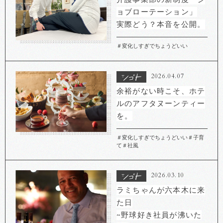
ョブローテーション」
実際どう？本音を公開。
＃変化しすぎでちょうどいい
2026.04.07
余裕がない時こそ、ホテ
ルのアフタヌーンティー
を。
＃変化しすぎでちょうどいい
＃子育
て
＃社風
2026.03.10
ラミちゃんが六本木に来
た日
~野球好き社員が沸いた