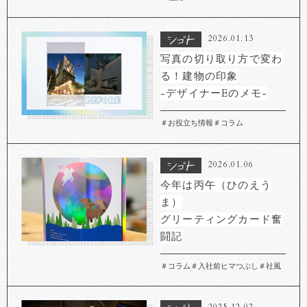
2026.01.13
写真の切り取り方で変わ
る！建物の印象
-デザイナーEのメモ-
＃お役立ち情報
＃コラム
2026.01.06
今年は丙午（ひのえう
ま）
グリーティングカード奮
闘記
＃コラム
＃入社前ヒマつぶし
＃社風