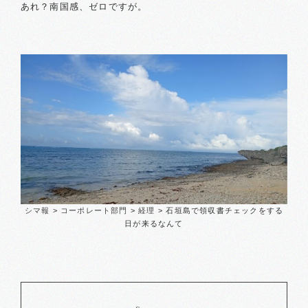
あれ？南国感、ゼロですが。
シマ報
>
コーポレート部門
>
経理
>
石垣島で領収書チェックをする
日が来るなんて