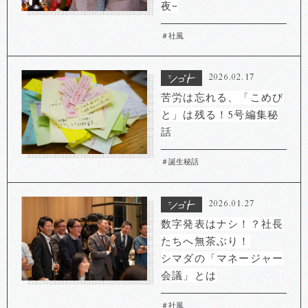
夜~
＃社風
2026.02.17
苦労は忘れる、「こめび
と」は残る！5号編集秘
話
＃誕生秘話
2026.01.27
数字発表はナシ！？社長
たちへ無茶ぶり！
シマダの「マネージャー
会議」とは
＃社風