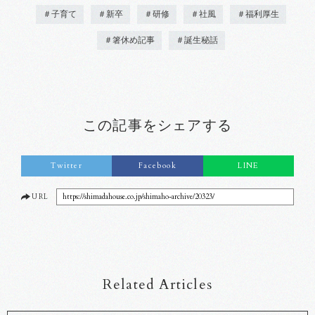
＃子育て
＃新卒
＃研修
＃社風
＃福利厚生
＃箸休め記事
＃誕生秘話
この記事をシェアする
Twitter
Facebook
LINE
URL
https://shimadahouse.co.jp/shimaho-archive/20323/
Related Articles