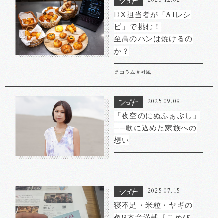
2025.12.02
DX担当者が「AIレシ
ピ」で挑む！
至高のパンは焼けるの
か？
＃コラム
＃社風
2025.09.09
「夜空のにぬふぁぶし」
──歌に込めた家族への
想い
2025.07.15
寝不足・米粒・ヤギの
色!?本音満載『こめび