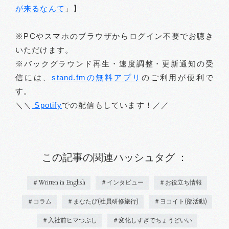
が来るなんて
」】
※PCやスマホのブラウザからログイン不要でお聴き
いただけます。
※バックグラウンド再生・速度調整・更新通知の受
信には、
stand.fmの無料アプリ
のご利用が便利で
す。
＼＼
Spotify
での配信もしています！／／
この記事の関連ハッシュタグ ：
＃Written in English
＃インタビュー
＃お役立ち情報
＃コラム
＃まなたび(社員研修旅行)
＃ヨコイト(部活動)
＃入社前ヒマつぶし
＃変化しすぎでちょうどいい