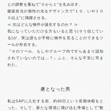
との調整を重ねて”０から１”を生み出す。
建築担当が個性の光るデザイン力で”１０、いや１０
０以上”に飛躍させる。
≪ 次はどんな物件が誕生するのか？ ≫
気になっていただける方もいると思う(そう信じてい
る)が、実は誰もが手軽に物件を見ることのできるツ
ールが存在する。
『そのツール、もしやグループ内ですらあまり認知
されていないのでは…？』ふと、そんな不安に苛ま
れた。
虜となった男
私はSAPに入社する前、約60日という長期休暇をと
った。そして、新たな環境に飛び込む準備として”数