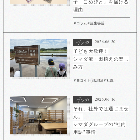
子「こめびと」を届ける
理由
＃コラム
＃誕生秘話
2026.06.30
子ども大歓迎！
シマダ流・田植えの楽し
み方
＃ヨコイト(部活動)
＃社風
2026.06.16
それ、社外では通じませ
ん。
シマダグループの“社内
用語”事情