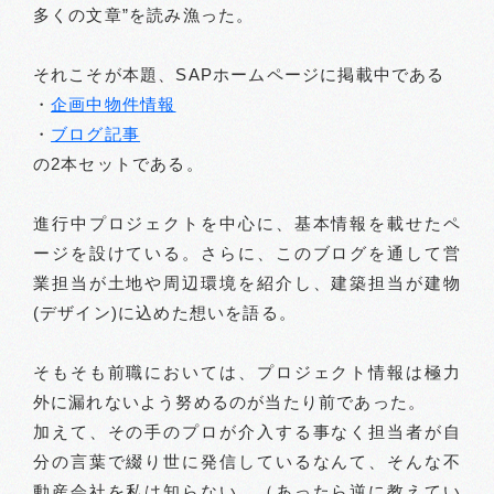
多くの文章”を読み漁った。
それこそが本題、SAPホームページに掲載中である
・
企画中物件情報
・
ブログ記事
の2本セットである。
進行中プロジェクトを中心に、基本情報を載せたペ
ージを設けている。さらに、このブログを通して営
業担当が土地や周辺環境を紹介し、建築担当が建物
(デザイン)に込めた想いを語る。
そもそも前職においては、プロジェクト情報は極力
外に漏れないよう努めるのが当たり前であった。
加えて、その手のプロが介入する事なく担当者が自
分の言葉で綴り世に発信しているなんて、そんな不
動産会社を私は知らない。（あったら逆に教えてい