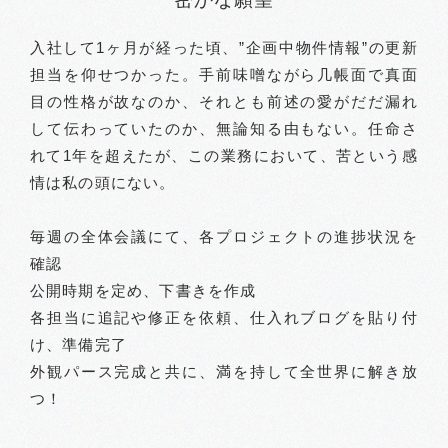
密かな願望
入社して1ヶ月が経った頃、”企画中物件情報”の更新
担当を仰せつかった。手前味噌ながら几帳面で真面
目の性格が故なのか、それとも前述の愛がだだ漏れ
して伝わっていたのか、無論知る由もない。任命さ
れて1年を超えたが、この業務において、苦という感
情は私の頭にない。
毎週の全体会議にて、各プロジェクトの進捗状況を
確認
公開時期を定め、下書きを作成
各担当に追記や修正を依頼、仕入れブログを貼り付
け、準備完了
外観パース完成と共に、満を持して全世界に解き放
つ！