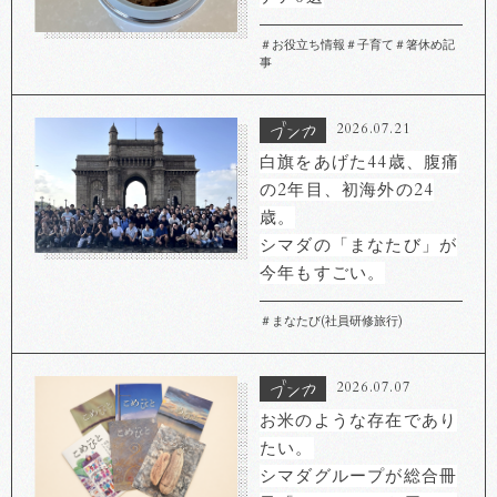
＃お役立ち情報
＃子育て
＃箸休め記
事
2026.07.21
白旗をあげた44歳、腹痛
の2年目、初海外の24
歳。
シマダの「まなたび」が
今年もすごい。
＃まなたび(社員研修旅行)
2026.07.07
お米のような存在であり
たい。
シマダグループが総合冊