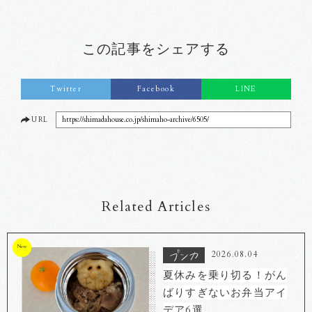
この記事をシェアする
Twitter
Facebook
LINE
URL
https://shimadahouse.co.jp/shimaho-archive/6505/
Related Articles
New
2026.08.04
夏休みを乗り切る！がん
ばりすぎないお弁当アイ
デア6選