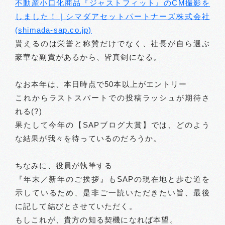
不動産小口化商品『ジャストフィット』のCM撮影を
しました！ | シマダアセットパートナーズ株式会社
(shimada-sap.co.jp)
貰えるのは栄誉と称賛だけでなく、社長が自ら選ぶ
豪華な副賞があるから、皆真剣になる。
なお本年は、本日時点で50本以上がエントリー
これからラストスパートでの投稿ラッシュが期待さ
れる(?)
果たして今年の【SAPブログ大賞】では、どのよう
な結果が我々を待っているのだろうか。
ちなみに、役員が執筆する
『年末／新年のご挨拶』もSAPの現在地と歩む道を
示しているため、是非ご一読いただきたい旨、最後
に記して結びとさせていただく。
もしこれが、貴方の知る契機になれば本望。