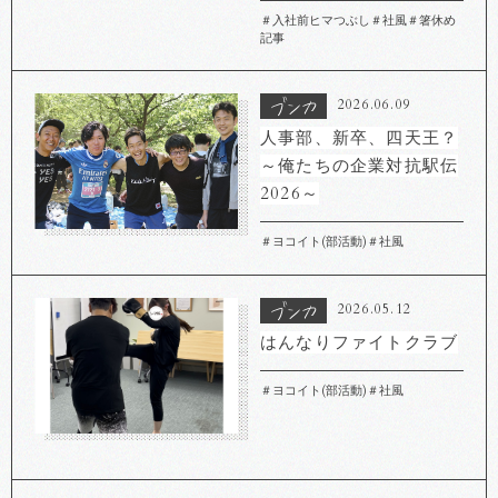
＃入社前ヒマつぶし
＃社風
＃箸休め
記事
2026.06.09
人事部、新卒、四天王？
～俺たちの企業対抗駅伝
2026～
＃ヨコイト(部活動)
＃社風
2026.05.12
はんなりファイトクラブ
＃ヨコイト(部活動)
＃社風