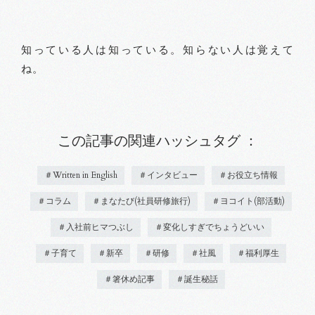
知っている人は知っている。知らない人は覚えて
ね。
この記事の関連ハッシュタグ ：
＃Written in English
＃インタビュー
＃お役立ち情報
＃コラム
＃まなたび(社員研修旅行)
＃ヨコイト(部活動)
＃入社前ヒマつぶし
＃変化しすぎでちょうどいい
＃子育て
＃新卒
＃研修
＃社風
＃福利厚生
＃箸休め記事
＃誕生秘話