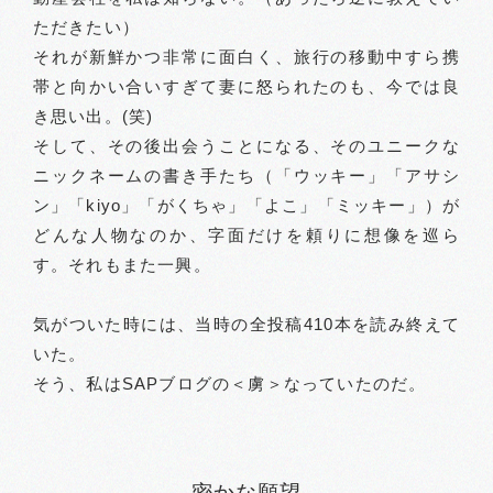
ただきたい）
それが新鮮かつ非常に面白く、旅行の移動中すら携
帯と向かい合いすぎて妻に怒られたのも、今では良
き思い出。(笑)
そして、その後出会うことになる、そのユニークな
ニックネームの書き手たち（「ウッキー」「アサシ
ン」「kiyo」「がくちゃ」「よこ」「ミッキー」）が
どんな人物なのか、字面だけを頼りに想像を巡ら
す。それもまた一興。
気がついた時には、当時の全投稿410本を読み終えて
いた。
そう、私はSAPブログの＜虜＞なっていたのだ。