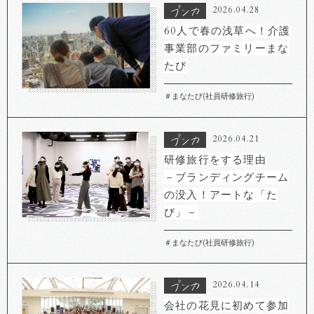
2026.04.28
60人で春の浅草へ！介護
事業部のファミリーまな
たび
＃まなたび(社員研修旅行)
2026.04.21
研修旅行をする理由
－ブランディングチーム
の没入！アートな「た
び」－
＃まなたび(社員研修旅行)
2026.04.14
会社の花見に初めて参加