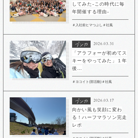
してみた-この時代に毎
年開催する理由-
＃入社前ヒマつぶし
＃社風
2026.03.31
「アラフォーが初めてス
キーをやってみた」１年
後…
＃ヨコイト(部活動)
＃社風
2026.03.17
向かい風も笑顔に変わ
る！ハーフマラソン完走
レポ