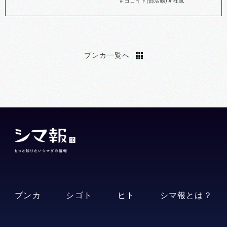
＃ヨコイト(部活動)
＃社風
ブンカ一覧へ
ブンカ
シゴト
ヒト
シマ報とは？