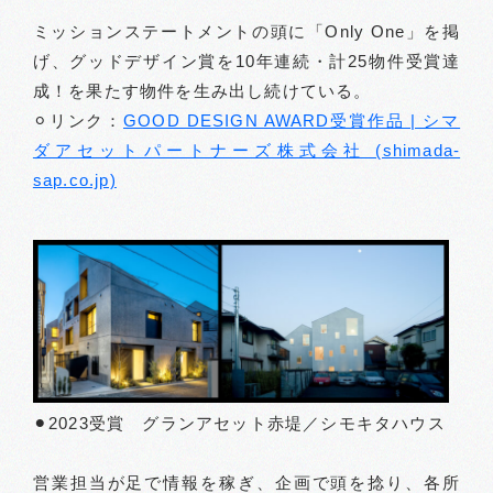
ミッションステートメントの頭に「Only One」を掲
げ、グッドデザイン賞を10年連続・計25物件受賞達
成！を果たす物件を生み出し続けている。
⚪︎リンク：
GOOD DESIGN AWARD受賞作品 | シマ
ダアセットパートナーズ株式会社 (shimada-
sap.co.jp)
⚫︎2023受賞 グランアセット赤堤／シモキタハウス
営業担当が足で情報を稼ぎ、企画で頭を捻り、各所