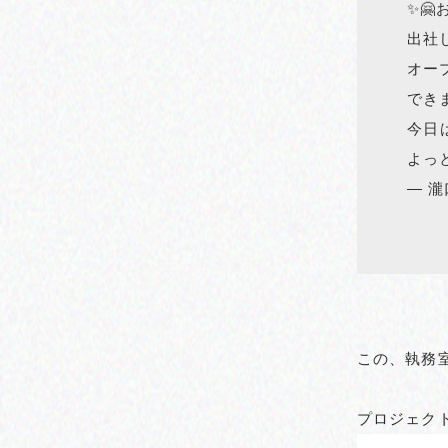
✨🤗
出社
オー
できま
今日
よっ
— 瀧
この、執務
プロジェク