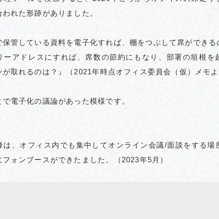
合われた形跡がありました。
で保管している資料を電子化すれば、棚をつぶして席ができる
リーアドレスにすれば、席数の節約にもなり、部署の垣根を
ンが取れるのは？』（2021年時点オフィス委員会（仮）メモ
とで電子化の議論があった模様です。
降は、オフィス内でも集中してオンライン会議/面談をする場
フォンブースができたました。（2023年5月）