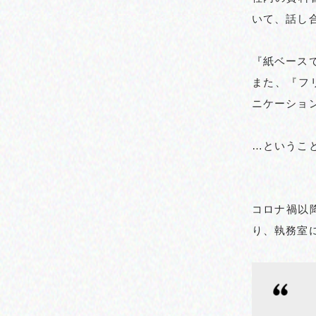
いて、話し
『紙ベース
また、『フ
ニケーショ
…というこ
コロナ禍以
り、執務室に