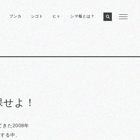
ブンカ
シゴト
ヒト
シマ報とは？
m
保せよ！
きた2008年
面する中、