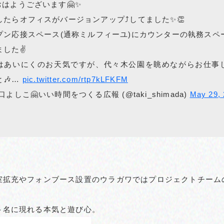
おはようございます🤗✨
したらオフィスがバージョンアップ⤴️してました✨👏
プン応接スペース(通称ミルフィーユ)にカウンターの執務スペ
した✌️
はあいにくのお天気ですが、代々木公園を眺めながらお仕事
と🎶…
pic.twitter.com/rtp7kLFKFM
口よしこ🤗いい時間をつくる広報 (@taki_shimada)
May 29,
室拡充やフォンブース設置のウラガワではプロジェクトチーム
ト名に現れる本気と遊び心。