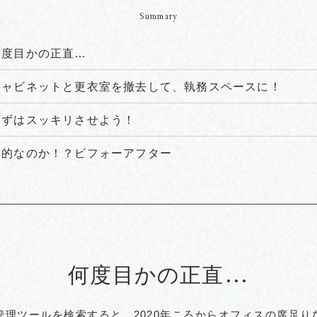
Summary
何度目かの正直…
キャビネットと更衣室を撤去して、執務スペースに！
まずはスッキリさせよう！
劇的なのか！？ビフォーアフター
何度目かの正直…
管理ツールを検索すると、2020年ころからオフィスの席足り