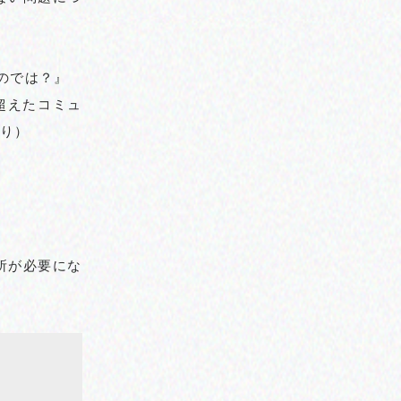
のでは？』
超えたコミュ
より）
所が必要にな